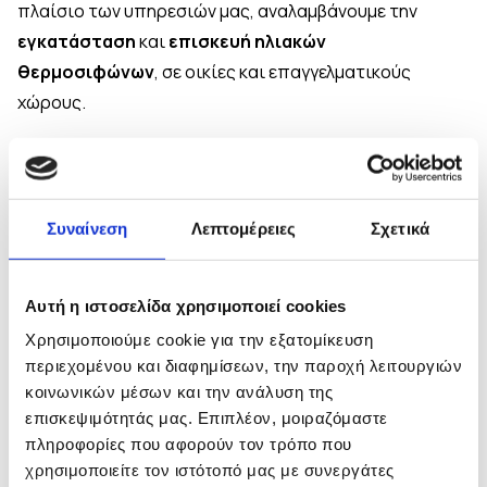
πλαίσιο των υπηρεσιών μας, αναλαμβάνουμε την
εγκατάσταση
και
επισκευή ηλιακών
θερμοσιφώνων
, σε οικίες και επαγγελματικούς
χώρους.
Διαθέτοντας την απαιτούμενη τεχνογνωσία και
εξειδίκευση στους ηλιακούς θερμοσίφωνες κάθε
τύπου
, εγγυόμαστε για το άψογο αποτέλεσμα των
Συναίνεση
Λεπτομέρειες
Σχετικά
εργασιών μας, πάντα, υπό την επίβλεψη του
ηλεκτρολόγου μηχανικού, Κορέντη Γεωργίου
.
Αυτή η ιστοσελίδα χρησιμοποιεί cookies
Αναλυτικότερα, στον τομέα των
ηλιακών συστημάτων
Χρησιμοποιούμε cookie για την εξατομίκευση
και
θερμοσιφώνων
, έμπειρα και εξειδικευμένα
περιεχομένου και διαφημίσεων, την παροχή λειτουργιών
συνεργεία αναλαμβάνουν και διεκπεραιώνουν
κοινωνικών μέσων και την ανάλυση της
-επιτυχώς- οικιακές και επαγγελματικές εργασίες,
επισκεψιμότητάς μας. Επιπλέον, μοιραζόμαστε
τηρώντας, πάντα, τους προσυμφωνηθέντες χρόνους
πληροφορίες που αφορούν τον τρόπο που
παράδοσης! Επιπροσθέτως, παρέχουμε πολυετείς
χρησιμοποιείτε τον ιστότοπό μας με συνεργάτες