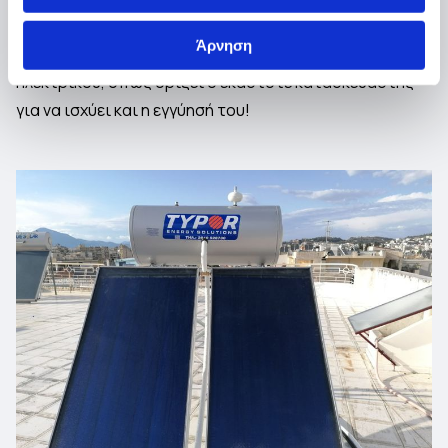
Διασφαλίζουμε τη
σωστή εγκατάσταση
του
Άρνηση
καινούριου σας
θερμοσίφωνα
-ηλιακού και
ηλεκτρικού, όπως ορίζει ο εκάστοτε κατασκευαστής
για να ισχύει και η εγγύησή του!